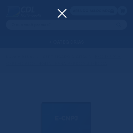
ÁREA DO ASSOCIADO
+ CATEGORIAS
CERTIFICADO
LOCAÇÃ
ASSOCIAÇÕES
CURSOS
DIGITAL
DE SALAS
E-CNPJ A1 -
LOJA VIRTUAL
CERTIFICADO DIGITAL
CERTIFICADO DIGITAL PARA PESSOA JURÍDICA