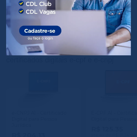
Digital?
Quem Precisa de Certificado Digital?
certificados digitais e-cpf e e-cnpj
e-CNPJ A1 - Certificado
E-CPF A1 - Certific
Digital para Pessoa
Digital para Pessoa
Jurídica
R$ 125.35
R$ 204.13
até 4x de R$ 31,34 se