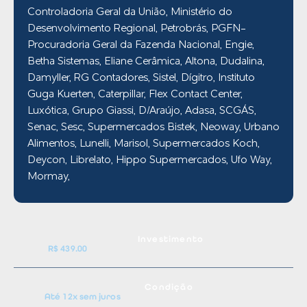
Controladoria Geral da União, Ministério do
Desenvolvimento Regional, Petrobrás, PGFN-
Procuradoria Geral da Fazenda Nacional, Engie,
Betha Sistemas, Eliane Cerâmica, Altona, Dudalina,
Damyller, RG Contadores, Sistel, Dígitro, Instituto
Guga Kuerten, Caterpillar, Flex Contact Center,
Luxótica, Grupo Giassi, D/Araújo, Adasa, SCGÁS,
Senac, Sesc, Supermercados Bistek, Neoway, Urbano
Alimentos, Lunelli, Marisol, Supermercados Koch,
Deycon, Librelato, Hippo Supermercados, Ufo Way,
Mormay,
Investimento
R$ 439.00
Condição
Até 12x sem juros