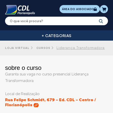
ÁREA DO ASSOCIADO
+ CATEGORIAS
CERTIFICADO
LOCAÇÃ
ASSOCIAÇÕES
CURSOS
DIGITAL
DE SALAS
Liderança Transformadora
LOJA VIRTUAL
CURSOS
sobre o curso
Garanta sua vaga no curso presencial Liderança
Transformadora
Local de Realização
Rua Felipe Schmidt, 679 - Ed. CDL - Centro /
Florianópolis