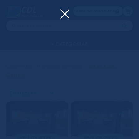
ÁREA DO ASSOCIADO
+ CATEGORIAS
CERTIFICADO
LOCAÇÃ
ASSOCIAÇÕES
CURSOS
DIGITAL
DE SALAS
Salas CDL
Loja Virtual / Locação de Salas /
Centro
Ordenar por
SALAS CDL CENTRO
SALAS CDL CENTRO