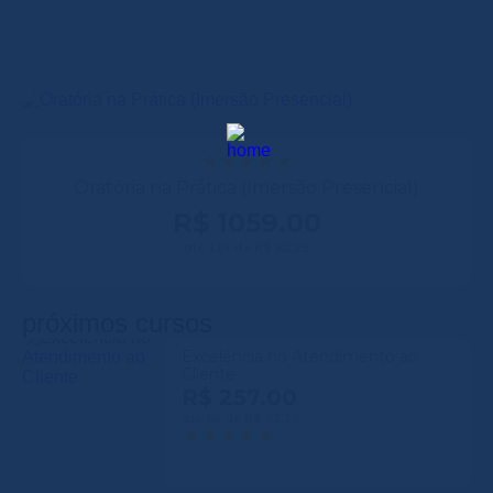
Oratória na Prática (Imersão Presencial)
R$ 1059.00
até 12x de R$ 88,25
próximos cursos
Excelência no Atendimento ao
Cliente
R$ 257.00
até 8x de R$ 32,13