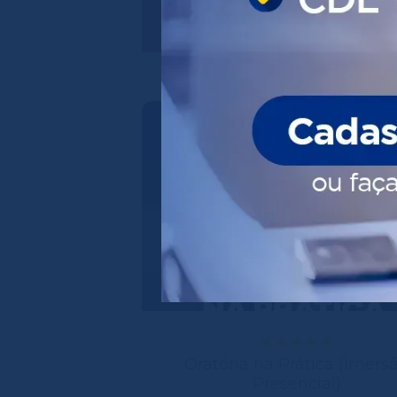
Oratória na Prática (Imers
Presencial)