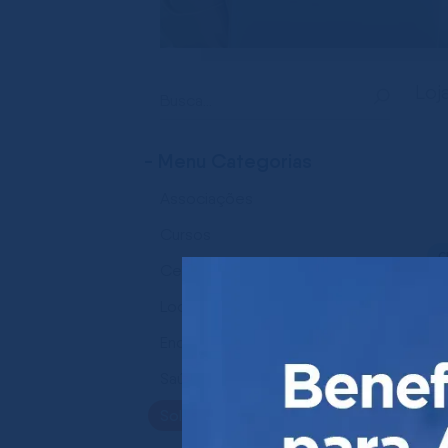
Loj
- Menu Categorias
Associações
Cursos
C
Certificado Digital
C
Locação de Salas
Be
Endereço Virtual
Saúde e Bem Estar
Soluções