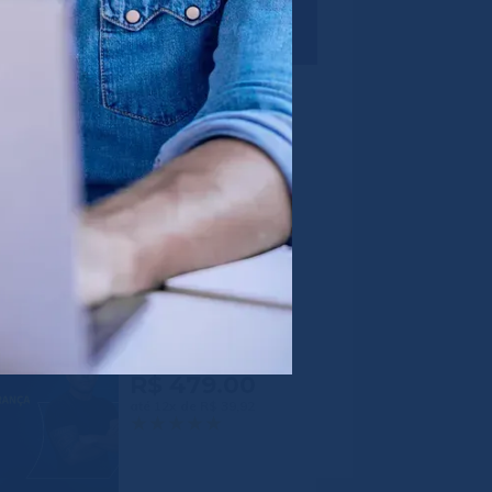
Gestão de
Departamento
Pessoal na Prática
R$ 439.00
até 12x de R$ 36,58
IA Para Liderança
R$ 479.00
até 12x de R$ 39,92