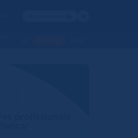
 CDL
ÁREA DO ASSOCIADO
 E BEM
SOLUÇÕES
SPC