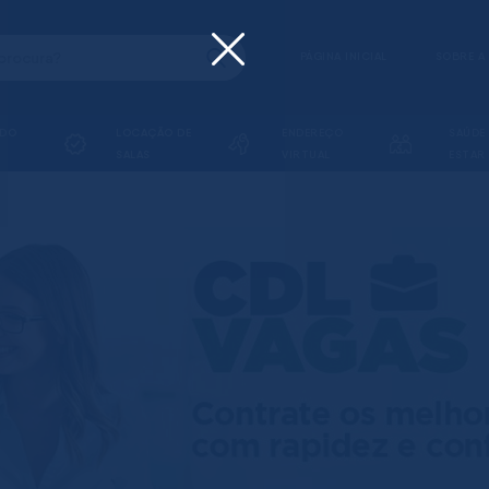
PÁGINA INICIAL
SOBRE A
ADO
LOCAÇÃO DE
ENDEREÇO
SAÚDE
SALAS
VIRTUAL
ESTAR