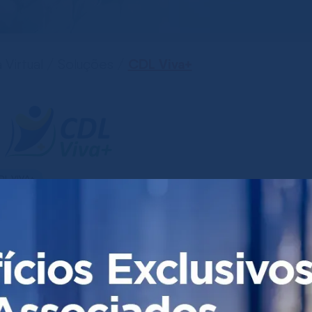
CDL Viva+
a Virtual / Soluções /
DL VIVA+
DL Viva+ Pacote de
nefícios