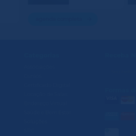
agenda completa
Categorias
Receba N
Associações
Cursos
Certificado Digital
Formas d
Locação de Salas
Endereço Virtual
Saúde e Bem Estar
Soluções
SPC