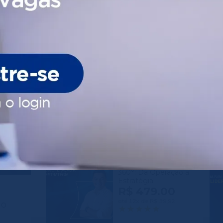
próximos cursos
Excelência no
Atendimento ao
Cliente
R$ 257.00
até 8x de R$ 32,13
Gestão Financeira
360°: Da Operação à
Estratégia
R$ 479.00
até 12x de R$ 39,92
ão