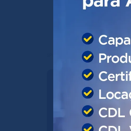
Ifood Benefícios
CDL Viva+
Cobrança de Inadimplentes
TICKET - Cartão de
Benefícios
CDL Club
CDL Vagas
SPC