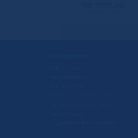
R$ 1059.00
até 12x de R$ 88,25
Institucional
Sobre a CDL
Meus Pedidos
Minha Conta
Política de Privacidade
Política de cancelamento
Fale Conosco
Sugestões e Reclamações