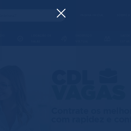
PÁGINA INICIAL
SOBRE A
ADO
LOCAÇÃO DE
ENDEREÇO
SAÚDE
SALAS
VIRTUAL
ESTAR