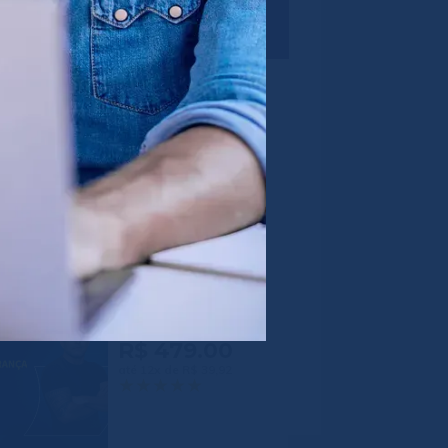
Gestão de
Departamento
Pessoal na Prática
R$ 439.00
até 12x de R$ 36,58
IA Para Liderança
R$ 479.00
até 12x de R$ 39,92