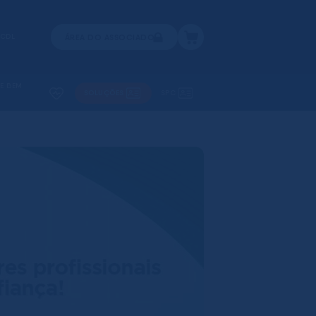
 CDL
ÁREA DO ASSOCIADO
 E BEM
SOLUÇÕES
SPC