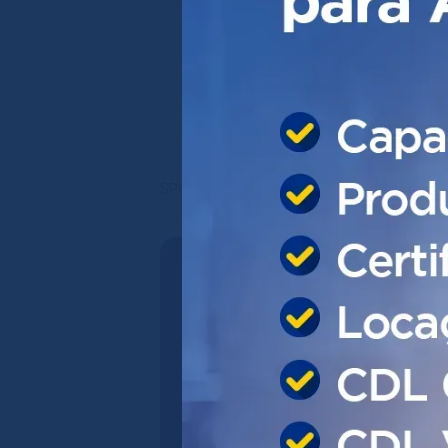
Ifood Benefícios
CDL Viva+
Cobrança de Inadimplentes
TICKET - Cartão de
Benefícios
CDL Club
CDL Vagas
SPC