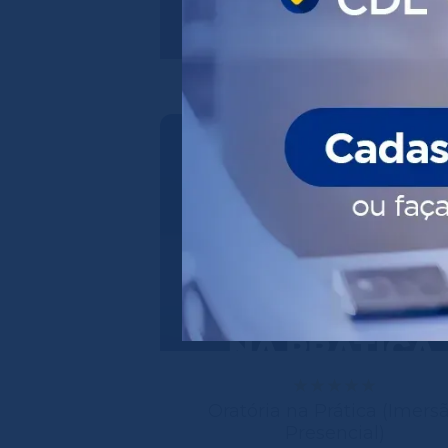
Oratória na Prática (Imers
Presencial)