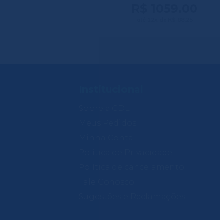
R$ 1059.00
até 12x de R$ 88,25
Institucional
Sobre a CDL
Meus Pedidos
Minha Conta
Política de Privacidade
Política de cancelamento
Fale Conosco
Sugestões e Reclamações