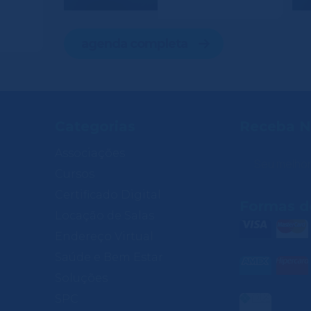
agenda completa
Categorias
Receba N
Associações
Cursos
Certificado Digital
Formas d
Locação de Salas
Endereço Virtual
Saúde e Bem Estar
Soluções
SPC