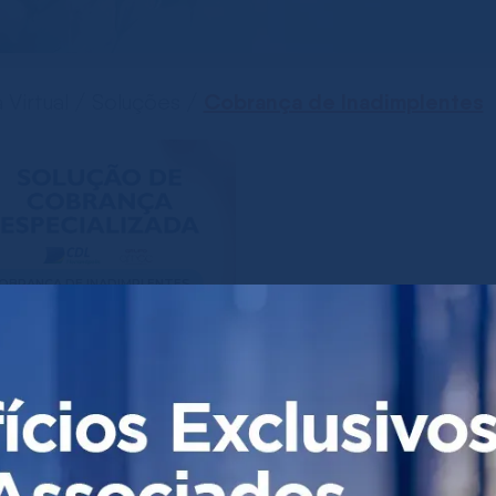
Cobrança de Inadimplentes
a Virtual / Soluções /
OBRANÇA DE INADIMPLENTES
rviço de Cobrança
pecializado