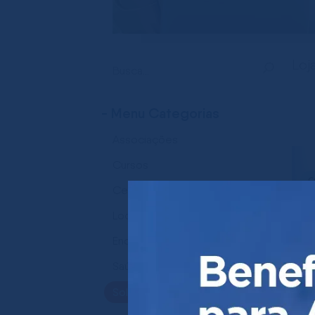
Loj
- Menu Categorias
Associações
Cursos
C
Certificado Digital
Se
Locação de Salas
Es
Endereço Virtual
Saúde e Bem Estar
Soluções