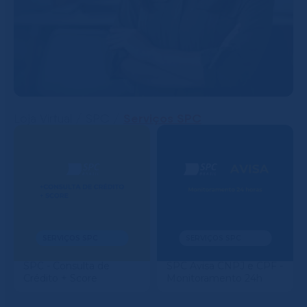
Serviços SPC
Loja Virtual / SPC /
SERVIÇOS SPC
SERVIÇOS SPC
SPC - Consulta de
SPC Avisa CNPJ e CPF -
Crédito + Score
Monitoramento 24h