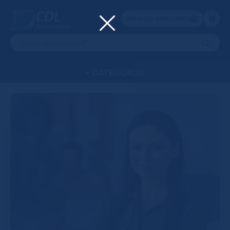
ÁREA DO ASSOCIADO
+ CATEGORIAS
CERTIFICADO
LOCAÇÃ
ASSOCIAÇÕES
CURSOS
DIGITAL
DE SALAS