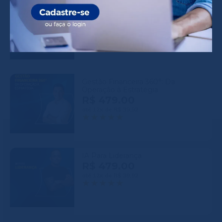
Gestão de Departamento Pessoal
na Prática
R$ 439.00
até 12x de R$ 36,58
Gestão Financeira 360°: Da
Operação à Estratégia
R$ 479.00
até 12x de R$ 39,92
IA Para Liderança
R$ 479.00
até 12x de R$ 39,92