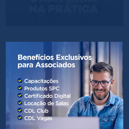
Oratória na Prática (Imersão Presencial)
R$ 1059.00
até 12x de R$ 88,25
próximos cursos
Excelência no Atendimento ao
Cliente
R$ 257.00
até 8x de R$ 32,13